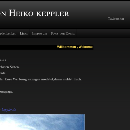
n Heiko keppler
Textversion
Textversion
edenkenken
Links
Impressum
Fotos von Events
****
chsten Seiten.
ents.
der Eure Werbung anzeigen möchtet,dann meldet Euch.
omepage.
-keppler.de